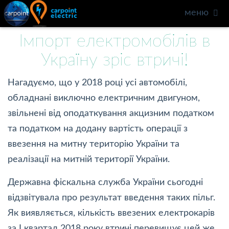
меню
Імпорт електромобілів в
Україну зріс втричі!
Нагадуємо, що у 2018 році усі автомобілі,
обладнані виключно електричним двигуном,
звільнені від оподаткування акцизним податком
та податком на додану вартість операції з
ввезення на митну територію України та
реалізації на митній території України.
Державна фіскальна служба України сьогодні
відзвітувала про результат введення таких пільг.
Як виявляється, кількість ввезених електрокарів
за I квартал 2018 року втричі перевищує цей же