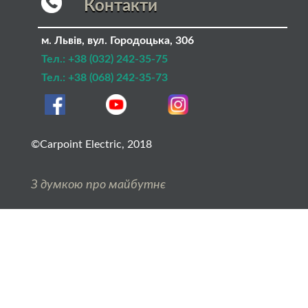
Контакти
м. Львів
,
вул. Городоцька, 306
Тел.:
+38 (032) 242-35-75
Тел.:
+38 (068) 242-35-73
©Carpoint Electric, 2018
З думкою про майбутнє